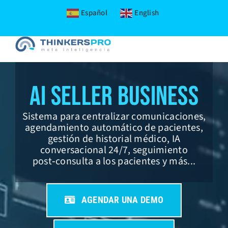
Español
English
Skip
to
content
AI Seller Business
Sistema para centralizar comunicaciones,
agendamiento automático de pacientes,
gestión de historial médico, IA
conversacional 24/7, seguimiento
post‑consulta a los pacientes y más...
AGENDAR UNA DEMO