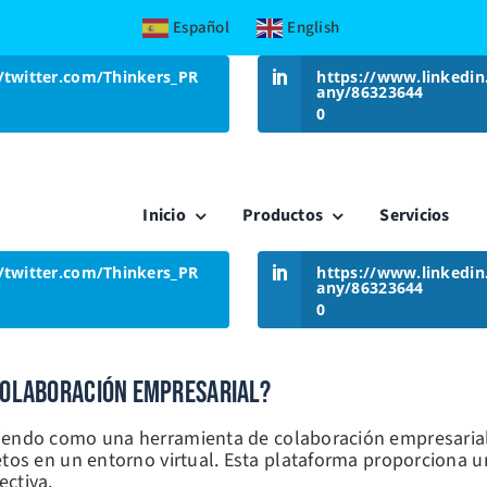
Español
English
//twitter.com/Thinkers_PR
https://www.linkedi
any/86323644
0
Inicio
Productos
Servicios
//twitter.com/Thinkers_PR
https://www.linkedi
any/86323644
0
 Colaboración Empresarial?
iendo como una herramienta de colaboración empresarial.
jetos en un entorno virtual. Esta plataforma proporciona
ectiva.