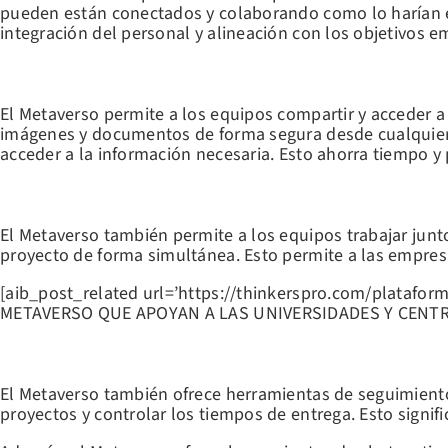
pueden están conectados y colaborando como lo harían e
integración del personal y alineación con los objetivos e
COMPARTIR Y ACCEDER A INFORMACIÓN DE FORMA RÁPIDA Y SENC
El Metaverso permite a los equipos compartir y acceder a 
imágenes y documentos de forma segura desde cualquier l
acceder a la información necesaria. Esto ahorra tiempo y
FOMENTAR EL TRABAJO COLABORATIVO
El Metaverso también permite a los equipos trabajar junt
proyecto de forma simultánea. Esto permite a las empresa
[aib_post_related url=’https://thinkerspro.com/platafo
METAVERSO QUE APOYAN A LAS UNIVERSIDADES Y CENTROS 
HERRAMIENTAS DE SEGUIMIENTO DE PROYECTOS
El Metaverso también ofrece herramientas de seguimiento
proyectos y controlar los tiempos de entrega. Esto signi