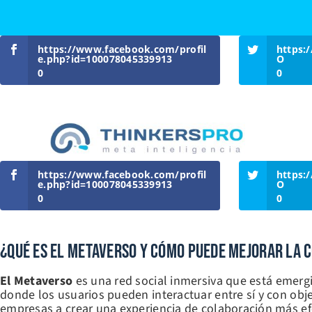
Skip
https://www.facebook.com/profil
https:
to
e.php?id=100078045339913
O
content
0
0
https://www.facebook.com/profil
https:
e.php?id=100078045339913
O
0
0
¿Qué Es El Metaverso Y Cómo Puede Mejorar La
El Metaverso
es una red social inmersiva que está emerg
donde los usuarios pueden interactuar entre sí y con ob
empresas a crear una experiencia de colaboración más ef