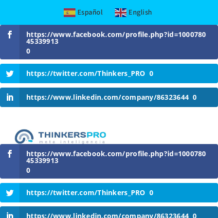
Español
English
Skip
https://www.facebook.com/profile.php?id=1000780
to
45339913
content
0
https://twitter.com/Thinkers_PRO
0
https://www.linkedin.com/company/86323644
0
https://www.facebook.com/profile.php?id=1000780
45339913
0
https://twitter.com/Thinkers_PRO
0
https://www.linkedin.com/company/86323644
0