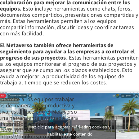
colaboración para mejorar la comunicación entre los
equipos.
Esto incluye herramientas como chats, foros,
documentos compartidos, presentaciones compartidas y
más. Estas herramientas permiten a los equipos
compartir información, discutir ideas y coordinar tareas
con más facilidad.
El Metaverso también ofrece herramientas de
seguimiento para ayudar a las empresas a controlar el
progreso de sus proyectos.
Estas herramientas permiten
a los equipos monitorear el progreso de sus proyectos y
asegurar que se cumplan los plazos establecidos. Esto
ayuda a mejorar la productividad de los equipos de
trabajo al tiempo que se reducen los costes.
 permite a los equipos trabajar
os de manera más productiva y
tiva, esto hace que el Metaverso
una herramienta invaluable para
olaboración empresarial.
Haz clic para aceptar márketing cookies y
_post_related
habilitar este contenido
’https://thinkerspro.com/mbverse-