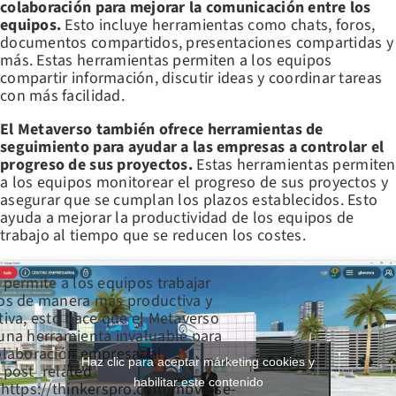
colaboración para mejorar la comunicación entre los
equipos.
Esto incluye herramientas como chats, foros,
documentos compartidos, presentaciones compartidas y
más. Estas herramientas permiten a los equipos
compartir información, discutir ideas y coordinar tareas
con más facilidad.
El Metaverso también ofrece herramientas de
seguimiento para ayudar a las empresas a controlar el
progreso de sus proyectos.
Estas herramientas permiten
a los equipos monitorear el progreso de sus proyectos y
asegurar que se cumplan los plazos establecidos. Esto
ayuda a mejorar la productividad de los equipos de
trabajo al tiempo que se reducen los costes.
 permite a los equipos trabajar
os de manera más productiva y
tiva, esto hace que el Metaverso
una herramienta invaluable para
olaboración empresarial.
Haz clic para aceptar márketing cookies y
_post_related
habilitar este contenido
’https://thinkerspro.com/mbverse-