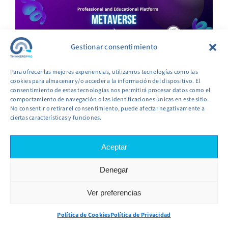
Gestionar consentimiento
Para ofrecer las mejores experiencias, utilizamos tecnologías como las
cookies para almacenar y/o acceder a la información del dispositivo. El
consentimiento de estas tecnologías nos permitirá procesar datos como el
comportamiento de navegación o las identificaciones únicas en este sitio.
No consentir o retirar el consentimiento, puede afectar negativamente a
ciertas características y funciones.
Strategies For Engaging Participants In
Metaverse Meetings
Aceptar
To
keep participants engaged
in a virtual
environment, interactive strategies are essential.
Denegar
Use polls, Q&A sessions, and break-out groups to
encourage active participation. Gamification
elements such as virtual rewards or leaderboards
Ver preferencias
can inject excitement and motivation into
corporate proceedings. Facilitate networking
Política de Cookies
Política de Privacidad
opportunities within the metaverse by creating