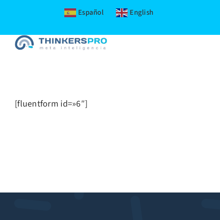
Español
English
Skip
to
content
[fluentform id=»6″]