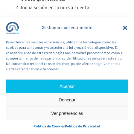
Inicia sesión en tu nueva cuenta.
[aib_post_related url=’/bitcoin-y-su-papel-en-la-
Gestionar consentimiento
modernizacion-de-la-industria-de-la-construccion/’
title=’Bitcoin y su papel en la modernización de la
Para ofrecer las mejores experiencias, utilizamos tecnologías como las
industria de la construcción’ relatedtext=’Quizás
cookies para almacenar y/o acceder a la información del dispositivo. El
consentimiento de estas tecnologías nos permitirá procesar datos como el
también te interese:’]
comportamiento de navegación o las identificaciones únicas en este sitio.
No consentir o retirar el consentimiento, puede afectar negativamente a
¿CÓMO REALIZAR TU PRIMER DEPÓSITO?
ciertas características y funciones.
Una vez que tu cuenta esté activada, es hora de
realizar tu primer depósito
para empezar a
Aceptar
invertir. Sigue estos pasos:
Denegar
Accede a tu cuenta y dirígete a la sección de
depósitos
.
Ver preferencias
Selecciona tu método de pago preferido.
Política de Cookies
Política de Privacidad
Ingresa la cantidad que deseas depositar y