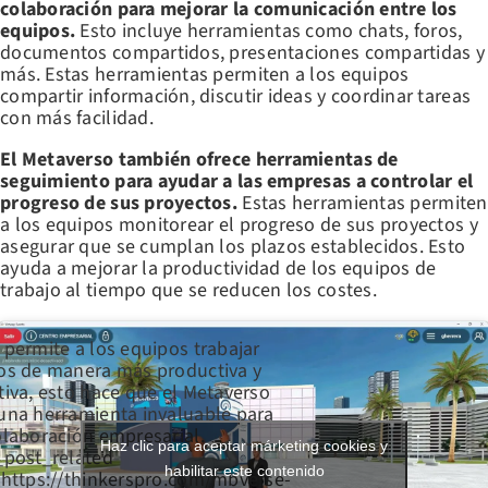
colaboración para mejorar la comunicación entre los
equipos.
Esto incluye herramientas como chats, foros,
documentos compartidos, presentaciones compartidas y
más. Estas herramientas permiten a los equipos
compartir información, discutir ideas y coordinar tareas
con más facilidad.
El Metaverso también ofrece herramientas de
seguimiento para ayudar a las empresas a controlar el
progreso de sus proyectos.
Estas herramientas permiten
a los equipos monitorear el progreso de sus proyectos y
asegurar que se cumplan los plazos establecidos. Esto
ayuda a mejorar la productividad de los equipos de
trabajo al tiempo que se reducen los costes.
 permite a los equipos trabajar
os de manera más productiva y
tiva, esto hace que el Metaverso
una herramienta invaluable para
olaboración empresarial.
Haz clic para aceptar márketing cookies y
_post_related
habilitar este contenido
’https://thinkerspro.com/mbverse-