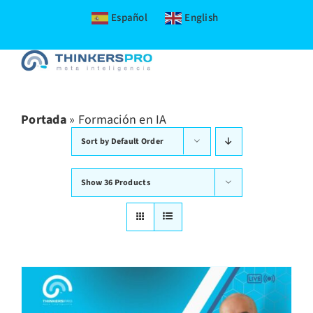
Español
English
Skip
to
content
Portada
»
Formación en IA
Sort by
Default Order
Show
36 Products