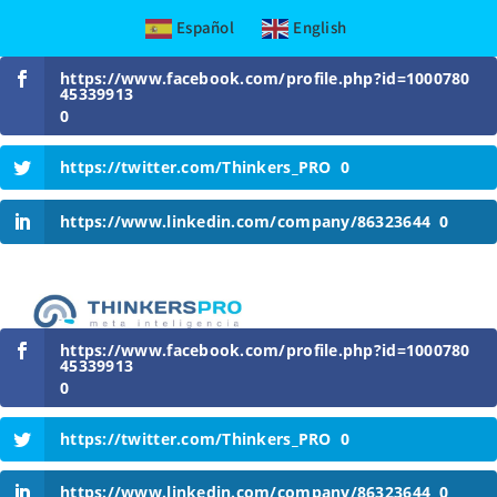
Español
English
Skip
https://www.facebook.com/profile.php?id=1000780
to
45339913
content
0
https://twitter.com/Thinkers_PRO
0
https://www.linkedin.com/company/86323644
0
https://www.facebook.com/profile.php?id=1000780
45339913
0
https://twitter.com/Thinkers_PRO
0
https://www.linkedin.com/company/86323644
0