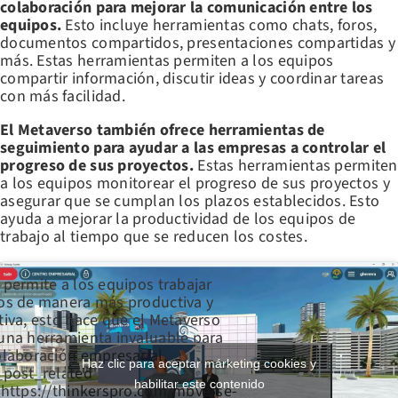
colaboración para mejorar la comunicación entre los
equipos.
Esto incluye herramientas como chats, foros,
documentos compartidos, presentaciones compartidas y
más. Estas herramientas permiten a los equipos
compartir información, discutir ideas y coordinar tareas
con más facilidad.
El Metaverso también ofrece herramientas de
seguimiento para ayudar a las empresas a controlar el
progreso de sus proyectos.
Estas herramientas permiten
a los equipos monitorear el progreso de sus proyectos y
asegurar que se cumplan los plazos establecidos. Esto
ayuda a mejorar la productividad de los equipos de
trabajo al tiempo que se reducen los costes.
 permite a los equipos trabajar
os de manera más productiva y
tiva, esto hace que el Metaverso
una herramienta invaluable para
olaboración empresarial.
Haz clic para aceptar márketing cookies y
_post_related
habilitar este contenido
’https://thinkerspro.com/mbverse-