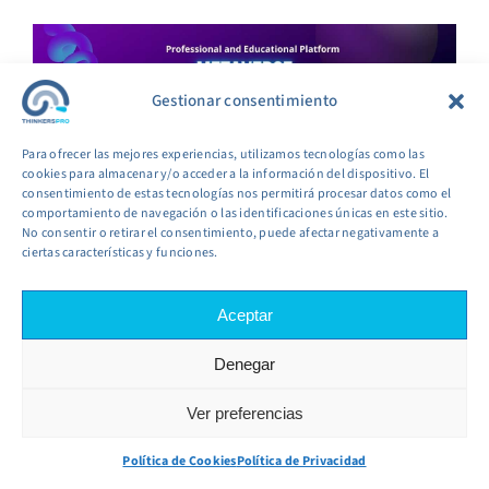
Gestionar consentimiento
Para ofrecer las mejores experiencias, utilizamos tecnologías como las
cookies para almacenar y/o acceder a la información del dispositivo. El
consentimiento de estas tecnologías nos permitirá procesar datos como el
comportamiento de navegación o las identificaciones únicas en este sitio.
No consentir o retirar el consentimiento, puede afectar negativamente a
ciertas características y funciones.
What Equipment Is Needed For Metaverse
Aceptar
Meetings?
To set up executive meetings in the metaverse,
Denegar
your organization will need several key pieces of
equipment. The most essential items include:
Ver preferencias
Virtual Reality Headsets:
Devices like the
Política de Cookies
Política de Privacidad
Oculus Rift or HTC Vive provide an immersive