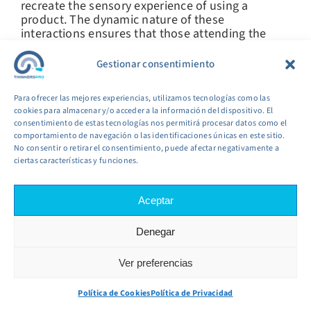
recreate the sensory experience of using a
product. The dynamic nature of these
interactions ensures that those attending the
expo come away with a much deeper
understanding of the offerings on display.
Gestionar consentimiento
NETWORKING AND COMMUNICATION HUBS
Para ofrecer las mejores experiencias, utilizamos tecnologías como las
The virtual expo floor in a metaverse also
cookies para almacenar y/o acceder a la información del dispositivo. El
includes dedicated areas for networking and
consentimiento de estas tecnologías nos permitirá procesar datos como el
communication, critical components of any expo
comportamiento de navegación o las identificaciones únicas en este sitio.
experience. These purposely designed hubs
No consentir o retirar el consentimiento, puede afectar negativamente a
ciertas características y funciones.
allow for instant chat and video interactions,
resembling networking sessions and panel
discussions akin to real-life events. The ease of
Aceptar
dropping into a conversation, exchanging
business cards in the form of digital contact
information, or joining a roundtable discussion
Denegar
ensures that networking remains an integral part
of the virtual expo scene, bolstering
Ver preferencias
opportunities for collaboration and partnership.
Política de Cookies
Política de Privacidad
Ultimately, the metaverse virtual expo floor