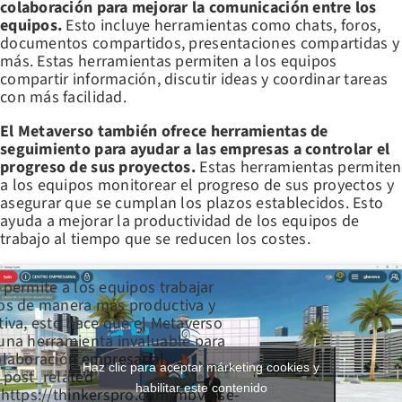
colaboración para mejorar la comunicación entre los
equipos.
Esto incluye herramientas como chats, foros,
documentos compartidos, presentaciones compartidas y
más. Estas herramientas permiten a los equipos
compartir información, discutir ideas y coordinar tareas
con más facilidad.
El Metaverso también ofrece herramientas de
seguimiento para ayudar a las empresas a controlar el
progreso de sus proyectos.
Estas herramientas permiten
a los equipos monitorear el progreso de sus proyectos y
asegurar que se cumplan los plazos establecidos. Esto
ayuda a mejorar la productividad de los equipos de
trabajo al tiempo que se reducen los costes.
 permite a los equipos trabajar
os de manera más productiva y
tiva, esto hace que el Metaverso
una herramienta invaluable para
olaboración empresarial.
Haz clic para aceptar márketing cookies y
_post_related
habilitar este contenido
’https://thinkerspro.com/mbverse-