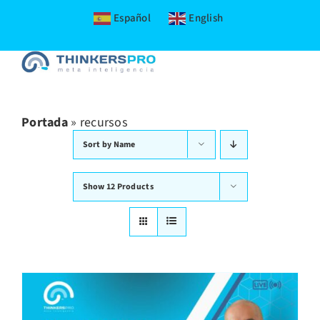
Español
English
Skip
to
content
Portada
»
recursos
Sort by
Name
Show
12 Products