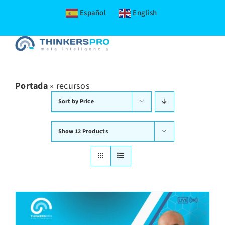
Español
English
Skip
to
content
Portada
»
recursos
Sort by
Price
Show
12 Products