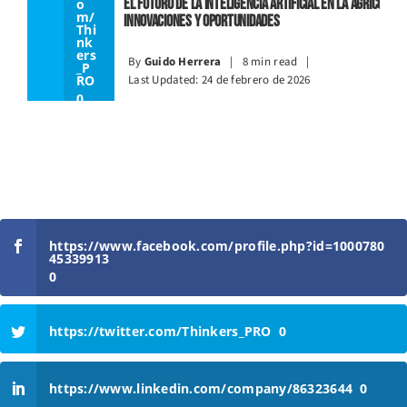
El Futuro De La Inteligencia Artificial En La Agricultur
o
m/
Innovaciones Y Oportunidades
Thi
nk
ers
By
Guido Herrera
|
8 min read
|
_P
RO
Last Updated: 24 de febrero de 2026
0
htt
p
s://
w
w
w.l
ink
edi
n.c
https://www.facebook.com/profile.php?id=1000780
o
45339913
m/
co
0
mp
an
y/8
63
https://twitter.com/Thinkers_PRO
0
23
64
4
0
https://www.linkedin.com/company/86323644
0