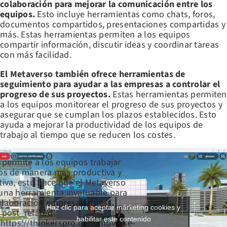
colaboración para mejorar la comunicación entre los
equipos.
Esto incluye herramientas como chats, foros,
documentos compartidos, presentaciones compartidas y
más. Estas herramientas permiten a los equipos
compartir información, discutir ideas y coordinar tareas
con más facilidad.
El Metaverso también ofrece herramientas de
seguimiento para ayudar a las empresas a controlar el
progreso de sus proyectos.
Estas herramientas permiten
a los equipos monitorear el progreso de sus proyectos y
asegurar que se cumplan los plazos establecidos. Esto
ayuda a mejorar la productividad de los equipos de
trabajo al tiempo que se reducen los costes.
 permite a los equipos trabajar
os de manera más productiva y
tiva, esto hace que el Metaverso
una herramienta invaluable para
olaboración empresarial.
Haz clic para aceptar márketing cookies y
_post_related
habilitar este contenido
’https://thinkerspro.com/mbverse-