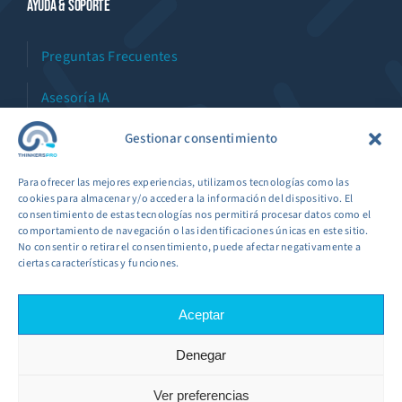
Ayuda & Soporte
Preguntas Frecuentes
Asesoría IA
Gestionar consentimiento
Asistente Virtual
Workshops
Para ofrecer las mejores experiencias, utilizamos tecnologías como las
cookies para almacenar y/o acceder a la información del dispositivo. El
consentimiento de estas tecnologías nos permitirá procesar datos como el
comportamiento de navegación o las identificaciones únicas en este sitio.
No consentir o retirar el consentimiento, puede afectar negativamente a
ciertas características y funciones.
© 2022 - 2026 •
THINKERS PRO
desarrolla
Aceptar
plataformas de ventas automatizadas • Todos los
Derechos Reservados •
Denegar
© Copyright thinkerspro.COM |
condiciones de servicio
|
política de privacidad
|
política de cookies
|
política de
Ver preferencias